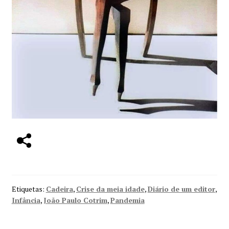
Etiquetas:
Cadeira
,
Crise da meia idade
,
Diário de um editor
,
Infância
,
João Paulo Cotrim
,
Pandemia