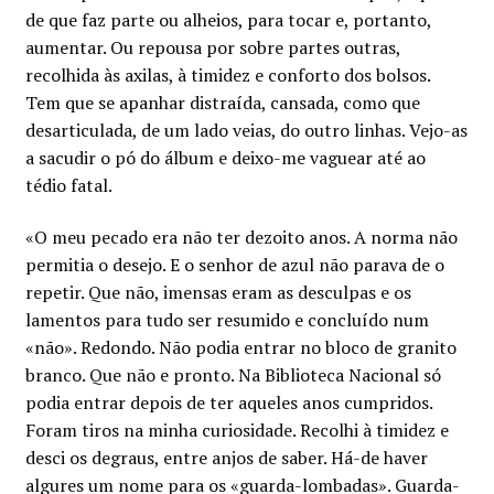
Minha conta
de que faz parte ou alheios, para tocar e, portanto,
aumentar. Ou repousa por sobre partes outras,
recolhida às axilas, à timidez e conforto dos bolsos.
Política de privacidade
Tem que se apanhar distraída, cansada, como que
desarticulada, de um lado veias, do outro linhas. Vejo-as
Termos e Condições
a sacudir o pó do álbum e deixo-me vaguear até ao
tédio fatal.
Mapa do site
«O meu pecado era não ter dezoito anos. A norma não
permitia o desejo. E o senhor de azul não parava de o
repetir. Que não, imensas eram as desculpas e os
lamentos para tudo ser resumido e concluído num
«não». Redondo. Não podia entrar no bloco de granito
branco. Que não e pronto. Na Biblioteca Nacional só
podia entrar depois de ter aqueles anos cumpridos.
Foram tiros na minha curiosidade. Recolhi à timidez e
desci os degraus, entre anjos de saber. Há-de haver
algures um nome para os «guarda-lombadas». Guarda-