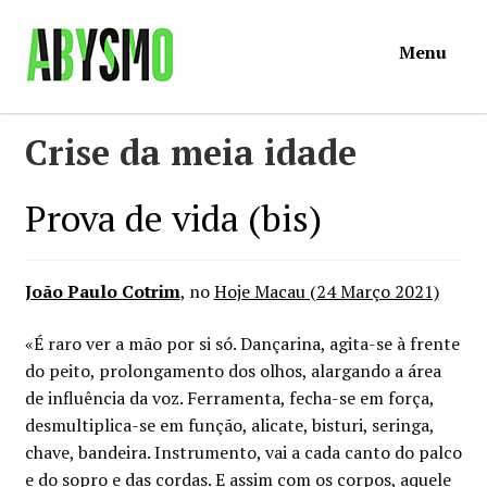
Ir
Saltar
Menu
para
para
a
o
navegação
conteúdo
Início
Crise da meia idade
Loja
Prova de vida (bis)
Mymosa
João Paulo Cotrim
, no
Hoje Macau (24 Março 2021)
Torpor
«É raro ver a mão por si só. Dançarina, agita-se à frente
do peito, prolongamento dos olhos, alargando a área
Contactos
de influência da voz. Ferramenta, fecha-se em força,
desmultiplica-se em função, alicate, bisturi, seringa,
Carrinho
chave, bandeira. Instrumento, vai a cada canto do palco
e do sopro e das cordas. E assim com os corpos, aquele